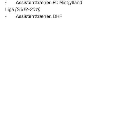
·        
Assistenttræner, 
FC Midtjylland 
Liga 
(2009-2011)
·        
Assistenttræner
, DHF 
Talentlandshold – årg. 94–95 og 98–
99 
(2014–2016)
·        
Specialist
, ESAA – 
talentidrætsmiljøer i Aarhus 
(2023)
·        
Konsulent
, Aarhus Håndbold 
Nord 
(2022– )
·        
Efterskolelærer
, ISI 
Idrætsefterskole 
(2007–2022)
·        
Efterskolelærer
, Vejle 
Idrætsefterskole – 
(2025– )
Ungdom
LigaKvinderne
Klubben