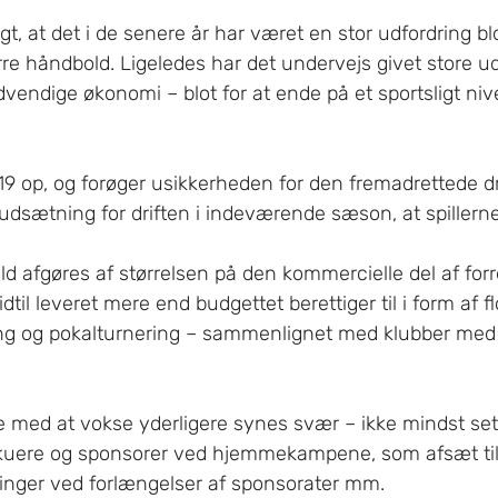
igt, at det i de senere år har været en stor udfordring blo
e håndbold. Ligeledes har det undervejs givet store ud
dvendige økonomi – blot for at ende på et sportsligt niv
 op, og forøger usikkerheden for den fremadrettede dri
udsætning for driften i indeværende sæson, at spillerne
d afgøres af størrelsen på den kommercielle del af forr
til leveret mere end budgettet berettiger til i form af fl
ring og pokalturnering – sammenlignet med klubber med
med at vokse yderligere synes svær – ikke mindst set i
kuere og sponsorer ved hjemmekampene, som afsæt til
nger ved forlængelser af sponsorater mm.