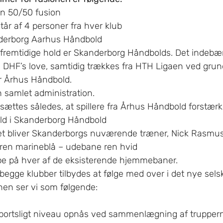
en 50/50 fusion
tår af 4 personer fra hver klub
derborg Aarhus Håndbold
t fremtidige hold er Skanderborg Håndbolds. Det indebæ
e DHF’s love, samtidig trækkes fra HTH Ligaen ved grund
 Århus Håndbold.
n samlet administration.
ttes således, at spillere fra Århus Håndbold forstærk
ld i Skanderborg Håndbold
det bliver Skanderborgs nuværende træner, Nick Rasmu
 ren marineblå – udebane ren hvid
pe på hver af de eksisterende hjemmebaner.
fra begge klubber tilbydes at følge med over i det nye sels
nen ser vi som følgende:
 sportsligt niveau opnås ved sammenlægning af trupperne