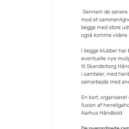
 Gennem de senere år har både Skanderborg Håndbold og Århus Håndbold nærmet sig 
mod et sammenligneli
begge med store udfo
også komme videre t
I begge klubber har
eventuelle nye muli
til Skanderborg Hånd
i samtaler, med hen
samarbejde med andr
En kort, organiseret 
fusion af herreliga
Aarhus Håndbold
De overordnede ram