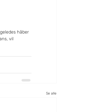
igeledes håber 
ns, vil 
Se alle