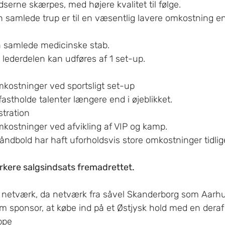
erne skærpes, med højere kvalitet til følge.
n samlede trup er til en væsentlig lavere omkostning en
n samlede medicinske stab.
 lederdelen kan udføres af 1 set-up.
mkostninger ved sportsligt set-up
fastholde talenter længere end i øjeblikket.
stration
mkostninger ved afvikling af VIP og kamp.
åndbold har haft uforholdsvis store omkostninger tidlig
rkere salgsindsats fremadrettet.
e netværk, da netværk fra såvel Skanderborg som Aarhu
om sponsor, at købe ind på et Østjysk hold med en deraf
ppe