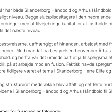
gt niveau. Begge slutspilsdeltagere i den nedre ende a
rdringer med at tilvejebringe kapital for at fastholde 
il det næste niveau.
 bestyrelserne, uafhængigt af hinanden, arbejdet med f
gheder.  Med mandat fra bestyrelsen henvender Århus 
bold, og herfra var det umiddelbart et ja til spørgsmåle
blik på at arbejde mod en fusion. Faktisk havde spørgs
e tidligere været et tema i Skanderborg Herre Elite og
og struktureret møderække blev aftalt, og det førte hurti
holdene i Skanderborg Håndbold og Århus Håndbold til 
mer for fusionen er følgende: