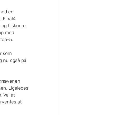
med en 
 Final4 
og tilskuere 
 op mod 
 top-5.
r som 
g nu også på 
kræver en 
en. Ligeledes 
 Vel at 
orventes at 