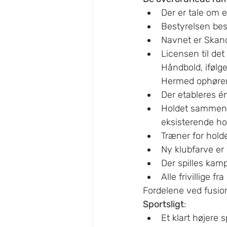
Der er tale om 
Bestyrelsen bes
Navnet er Skan
Licensen til de
Håndbold, ifølg
Hermed ophører
Der etableres é
Holdet sammensæ
eksisterende ho
Træner for hol
Ny klubfarve er
Der spilles kam
Alle frivillige 
Fordelene ved fusio
Sportsligt
:
Et klart højere