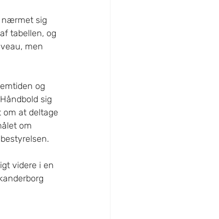
f tabellen, og 
niveau, men 
remtiden og 
Håndbold sig 
t om at deltage 
målet om 
 bestyrelsen.
gt videre i en 
Skanderborg 