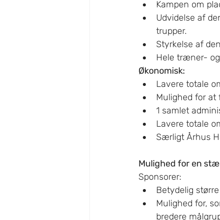
Kampen om plads
Udvidelse af de
trupper.
Styrkelse af de
Hele træner- og
Økonomisk:
Lavere totale o
Mulighed for at 
1 samlet admini
Lavere totale o
Særligt Århus H
Mulighed for en stæ
Sponsorer:
Betydelig størr
Mulighed for, s
bredere målgru