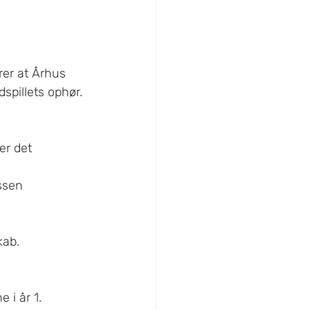
rer at Århus 
spillets ophør. 
er det 
ssen
kab.
 i år 1.