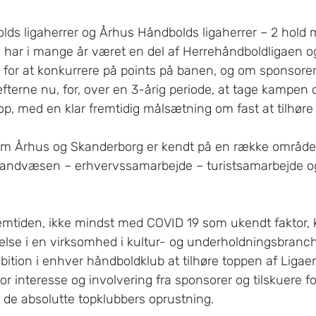
ds ligaherrer og Århus Håndbolds ligaherrer – 2 hold 
 har i mange år været en del af Herrehåndboldligaen og
t for at konkurrere på points på banen, og om sponsorer 
fterne nu, for, over en 3-årig periode, at tage kampen
p, med en klar fremtidig målsætning om fast at tilhøre
em Århus og Skanderborg er kendt på en række område
randvæsen – erhvervssamarbejde – turistsamarbejde o
mtiden, ikke mindst med COVID 19 som ukendt faktor, 
else i en virksomhed i kultur- og underholdningsbranch
ition i enhver håndboldklub at tilhøre toppen af Ligaen.
r interesse og involvering fra sponsorer og tilskuere f
 de absolutte topklubbers oprustning.