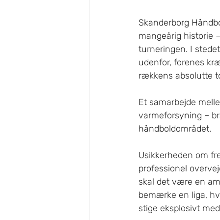
Skanderborg Håndbol
mangeårig historie –
turneringen. I stede
udenfor, forenes kræ
rækkens absolutte to
Et samarbejde mell
varmeforsyning – b
håndboldområdet.
Usikkerheden om fre
professionel overvej
skal det være en amb
bemærke en liga, hvo
stige eksplosivt med