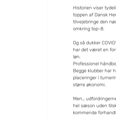
Historien viser tydel
toppen af Dansk Herr
tilvejebringe den nø
omkring top-8.
Og så dukker COVID19
har det været en for
løn.
Professionel håndbol
Begge klubber har hid
placeringer i turne
større økonomi. 
Men… udfordringerne 
hel sæson uden tils
kommende forhandli