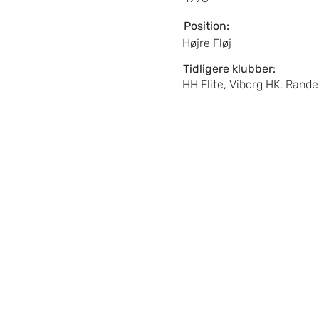
Position:
Højre Fløj
Tidligere klubber:
HH Elite, Viborg HK, Rand
Anne-Sofie
Filtenborg