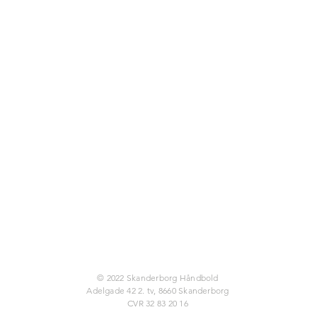
© 2022 Skanderborg Håndbold
Adelgade 42 2. tv, 8660 Skanderborg
CVR 32 83 20 16