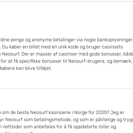
SKANDERBORG HÅNDBOLD
STÆRK
HENTER BAGSPILLER I AJAX
SKAN
KØBENHAVN
il dine penge og anonyme betalinger via nogle bankoplysninger
. Du køber en billet med en unik kode og bruger casinoets 
e Neosurf. Der er masser af casinoer med gode bonusser, både
 for at få specifikke bonusser til Neosurf-brugere, og bemærk, 
købere kan blive tilføjet.
n om de beste Neosurf kasinoene i Norge for 2025? Jeg er 
lbyr Neosurf som betalingsmetode, og som er pålitelige og tryg
en nettsider som anbefales for å få oppdaterte lister og 