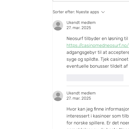
FRIVILLIGE I SKANDERBORG
Sorter efter:
Nyeste apps
HÅNDBOLD GENNEM 40 ÅR - MEN
Ukendt medlem
NU ER DET SLUT
27. mar. 2025
Neosurf tilbyder en løsning t
https://casinomedneosurf.no/
adgangsgebyr til at accepter
syge og spildte. Tjek casinoet
eventuelle bonusser tildelt af 
Synes godt om
Svar
Ukendt medlem
27. mar. 2025
Hvor kan jeg finne informasjo
interessert i kasinoer som ti
for norske spillere. Er det no