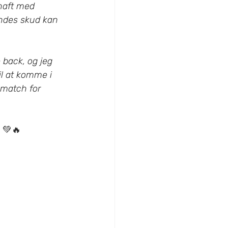
 haft med 
endes skud kan 
 back, og jeg 
il at komme i 
 match for 
! 💚🔥