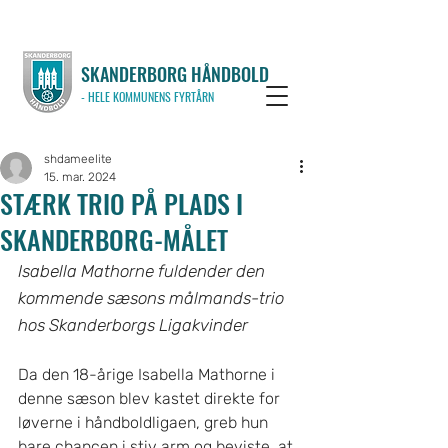
SKANDERBORG HÅNDBOLD
- HELE KOMMUNENS FYRTÅRN
shdameelite
15. mar. 2024
STÆRK TRIO PÅ PLADS I
SKANDERBORG-MÅLET
Isabella Mathorne fuldender den 
kommende sæsons målmands-trio 
hos Skanderborgs Ligakvinder
Da den 18-årige Isabella Mathorne i 
denne sæson blev kastet direkte for 
løverne i håndboldligaen, greb hun 
bare chancen i stiv arm og beviste, at 