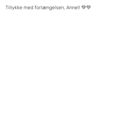
Tillykke med forlængelsen, Anne!! 💚💚
LigaKvinderne
Seneste blogindlæg
Se alle